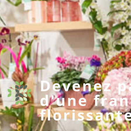
Devenez p
d'une fran
florissant