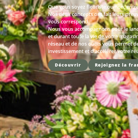
Que vous soyez fleuriste ou non, entr
Nos deux concepts ont fait leurs preuv
vous correspond.
Nous vous accompagnons pour le lanc
et durant toute la vie de votre magasi
réseau et de nos outils vous permet d
investissement et d’accélérer votre réu
Découvrir
Rejoignez la fra