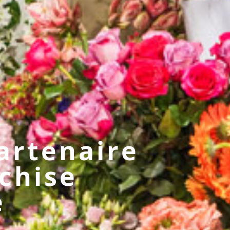
artenaire
chise
e