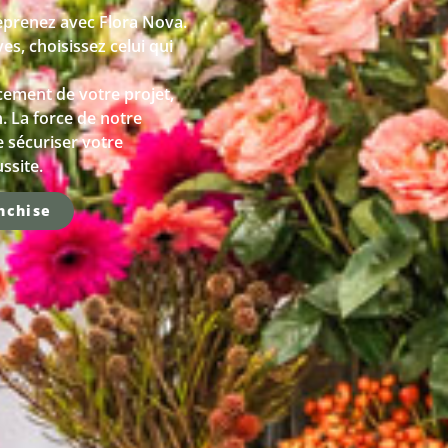
eprenez avec Flora Nova.
es, choisissez celui qui
ement de votre projet,
n. La force de notre
e sécuriser votre
ssite.
nchise